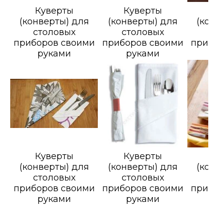
Куверты
Куверты
К
(конверты) для
(конверты) для
(кон
столовых
столовых
с
приборов своими
приборов своими
прибо
руками
руками
Куверты
Куверты
К
(конверты) для
(конверты) для
(кон
столовых
столовых
с
приборов своими
приборов своими
прибо
руками
руками