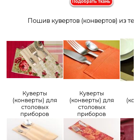
Пошив кувертов (конвертов) из тек
Куверты
Куверты
К
(конверты) для
(конверты) для
(кон
столовых
столовых
с
приборов
приборов
п