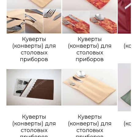
Куверты
Куверты
К
(конверты) для
(конверты) для
(кон
столовых
столовых
с
приборов
приборов
п
Куверты
Куверты
К
(конверты) для
(конверты) для
(кон
столовых
столовых
с