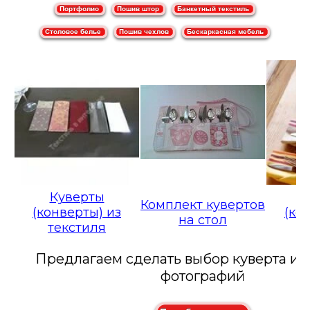
Куверты
К
Комплект кувертов
(конверты) из
(ко
на стол
текстиля
с
Предлагаем сделать выбор куверта из
фотографий